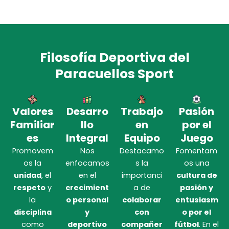
Filosofía Deportiva del
Paracuellos Sport
Valores
Desarro
Trabajo
Pasión
Familiar
llo
en
por el
es
Integral
Equipo
Juego
Promovem
Nos
Destacamo
Fomentam
os la
enfocamos
s la
os una
unidad
, el
en el
importanci
cultura de
respeto
y
crecimient
a de
pasión y
la
o personal
colaborar
entusiasm
disciplina
y
con
o por el
como
deportivo
compañer
fútbol
. En el