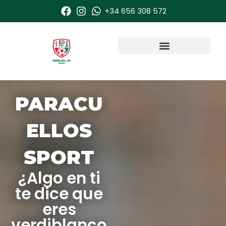
Ir
+34 656 308 572
al
contenido
PARACU
ELLOS
SPORT
¿Algo en ti
te dice que
eres
verdiblanco