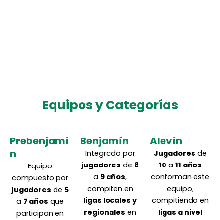
Equipos y Categorías
Prebenjamí
Benjamín
Alevín
n
Integrado por
Jugadores
de
jugadores
de
8
10
a
11 años
Equipo
a
9 años
,
conforman este
compuesto por
compiten en
equipo,
jugadores
de
5
ligas locales y
compitiendo en
a
7 años
que
regionales
en
ligas a nivel
participan en