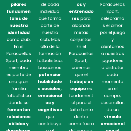
pilares
de cada
os y
Paracuellos
fundamen
individuo
entrenado
Sport,
tales de
que forma
res
para
celebramo
nuestra
parte de
alcanzar
s el amor
identidad
nuestro
metas
por el juego
como club.
club. Más
conjuntas.
y
En el
allá de la
En el
alentamos
Paracuellos
formación
Paracuellos
a nuestros
Sport, cada
futbolística,
Sport,
jugadores
miembro
buscamos
creemos
a disfrutar
es parte de
potenciar
que el
cada
una gran
habilidade
trabajo en
momento
familia
s sociales,
equipo
es
en el
futbolística
emocional
fundament
campo,
donde se
es y
al para el
desarrollan
fomentan
cognitivas
éxito tanto
do un
relaciones
que
dentro
vínculo
sólidas y
contribuya
como fuera
emocional
duraderas
.
n al
del campo.
con el