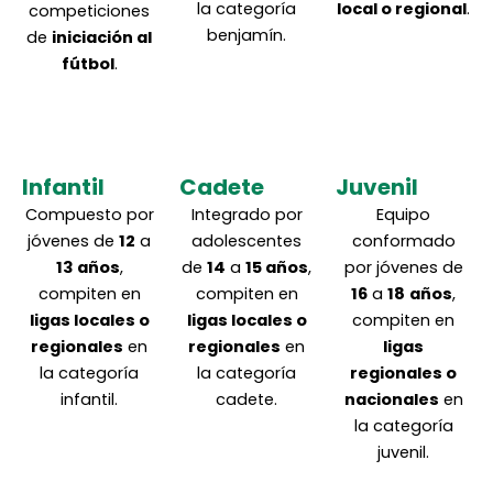
la categoría
local o regional
.
competiciones
benjamín.
de
iniciación al
fútbol
.
Infantil
Cadete
Juvenil
Compuesto por
Integrado por
Equipo
jóvenes de
12
a
adolescentes
conformado
13 años
,
de
14
a
15 años
,
por jóvenes de
compiten en
compiten en
16
a
18
años
,
ligas locales o
ligas locales o
compiten en
regionales
en
regionales
en
ligas
la categoría
la categoría
regionales o
infantil.
cadete.
nacionales
en
la categoría
juvenil.